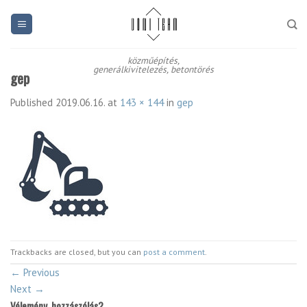
Skip
to
content
közműépítés,
generálkivitelezés, betontörés
gep
Published
2019.06.16.
at
143 × 144
in
gep
Trackbacks are closed, but you can
post a comment
.
←
Previous
Next
→
Vélemény, hozzászólás?