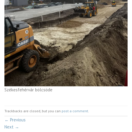
Székesfehérvár bölcsöde
Trackbacks are closed, but you can
post a comment
.
←
Previous
Next
→