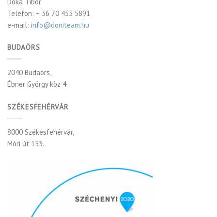
Dóka Tibor
Telefon: + 36 70 453 5891
e-mail:
info@doniteam.hu
BUDAÖRS
2040 Budaörs,
Ébner György köz 4.
SZÉKESFEHÉRVÁR
8000 Székesfehérvár,
Móri út 153.