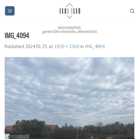
Skip
to
content
közműépítés,
generálkivitelezés, betontörés
IMG_4094
Published
2024.01.25.
at
1920 × 2560
in
IMG_4094