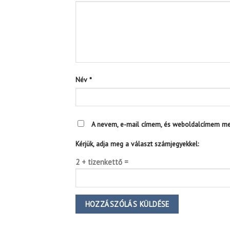
Név
*
A nevem, e-mail címem, és weboldalcímem m
Kérjük, adja meg a választ számjegyekkel:
2 + tizenkettő =