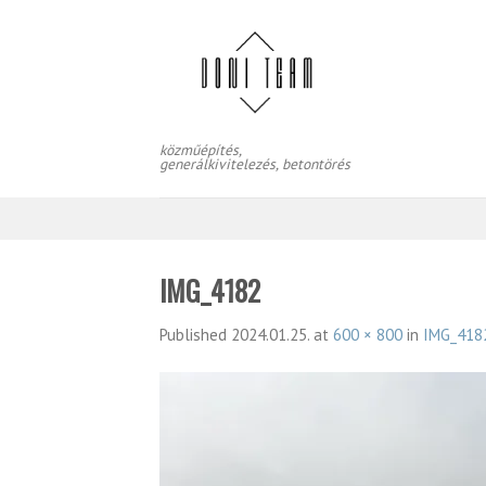
Skip
to
content
közműépítés,
generálkivitelezés, betontörés
IMG_4182
Published
2024.01.25.
at
600 × 800
in
IMG_418