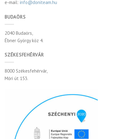
e-mail:
info@doniteam.hu
BUDAÖRS
2040 Budaörs,
Ébner György köz 4.
SZÉKESFEHÉRVÁR
8000 Székesfehérvár,
Móri út 153.