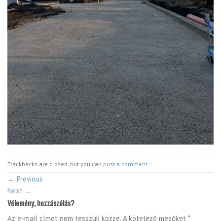
Trackbacks are closed, but you can
post a comment
.
←
Previous
Next
→
Vélemény, hozzászólás?
Az e-mail címet nem tesszük közzé.
A kötelező mezőket
*