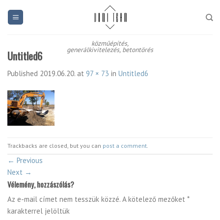
Skip
to
content
közműépítés,
generálkivitelezés, betontörés
Untitled6
Published
2019.06.20.
at
97 × 73
in
Untitled6
Trackbacks are closed, but you can
post a comment
.
←
Previous
Next
→
Vélemény, hozzászólás?
Az e-mail címet nem tesszük közzé.
A kötelező mezőket
*
karakterrel jelöltük